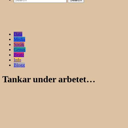
Data
Media
Språk
Genus
Beatz
Info
Blogg
Tankar under arbetet…