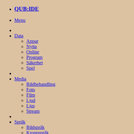
QUB:IDE
Menu
Data
Appar
Nytta
Online
Program
Säkerhet
Spel
Media
Bildbehandling
Foto
Film
Ljud
Ljus
Stream
Språk
Bildspråk
Kroppspråk