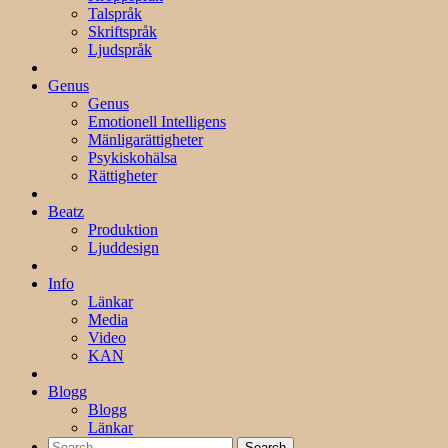
Talspråk
Skriftspråk
Ljudspråk
Genus
Genus
Emotionell Intelligens
Mänligarättigheter
Psykiskohälsa
Rättigheter
Beatz
Produktion
Ljuddesign
Info
Länkar
Media
Video
KAN
Blogg
Blogg
Länkar