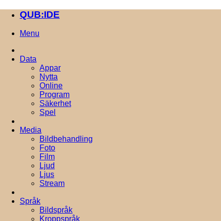
QUB:IDE
Menu
Data
Appar
Nytta
Online
Program
Säkerhet
Spel
Media
Bildbehandling
Foto
Film
Ljud
Ljus
Stream
Språk
Bildspråk
Kroppspråk