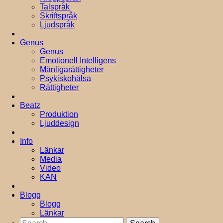
Talspråk
Skriftspråk
Ljudspråk
Genus
Genus
Emotionell Intelligens
Mänligarättigheter
Psykiskohälsa
Rättigheter
Beatz
Produktion
Ljuddesign
Info
Länkar
Media
Video
KAN
Blogg
Blogg
Länkar