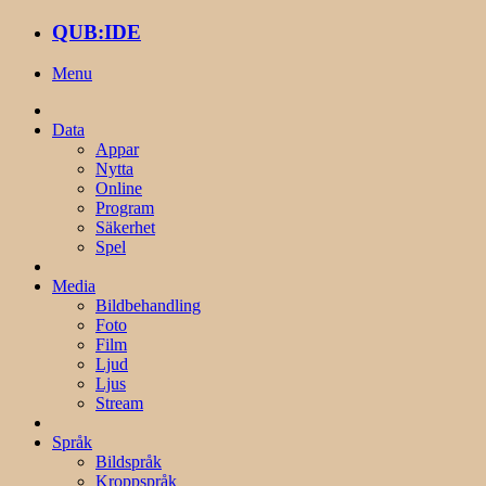
QUB:IDE
Menu
Data
Appar
Nytta
Online
Program
Säkerhet
Spel
Media
Bildbehandling
Foto
Film
Ljud
Ljus
Stream
Språk
Bildspråk
Kroppspråk