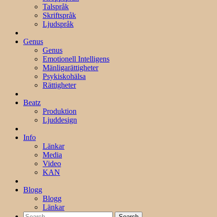
Talspråk
Skriftspråk
Ljudspråk
Genus
Genus
Emotionell Intelligens
Mänligarättigheter
Psykiskohälsa
Rättigheter
Beatz
Produktion
Ljuddesign
Info
Länkar
Media
Video
KAN
Blogg
Blogg
Länkar