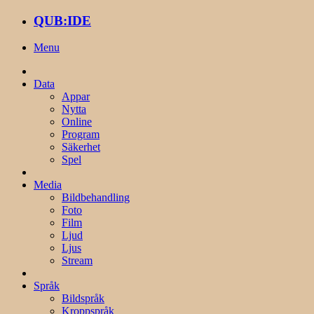
QUB:IDE
Menu
Data
Appar
Nytta
Online
Program
Säkerhet
Spel
Media
Bildbehandling
Foto
Film
Ljud
Ljus
Stream
Språk
Bildspråk
Kroppspråk