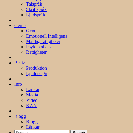
Talspråk
Skriftspråk
Ljudspråk
Genus
Genus
Emotionell Intelligens
Mänligarättigheter
Psykiskohälsa
Rättigheter
Beatz
Produktion
Ljuddesign
Info
Länkar
Media
Video
KAN
Blogg
Blogg
Länkar