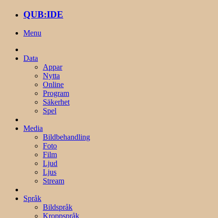
QUB:IDE
Menu
Data
Appar
Nytta
Online
Program
Säkerhet
Spel
Media
Bildbehandling
Foto
Film
Ljud
Ljus
Stream
Språk
Bildspråk
Kroppspråk