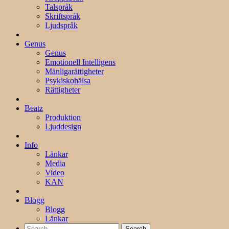
Talspråk
Skriftspråk
Ljudspråk
Genus
Genus
Emotionell Intelligens
Mänligarättigheter
Psykiskohälsa
Rättigheter
Beatz
Produktion
Ljuddesign
Info
Länkar
Media
Video
KAN
Blogg
Blogg
Länkar