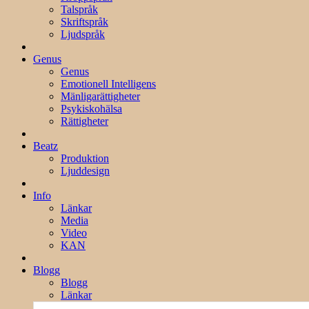
Talspråk
Skriftspråk
Ljudspråk
Genus
Genus
Emotionell Intelligens
Mänligarättigheter
Psykiskohälsa
Rättigheter
Beatz
Produktion
Ljuddesign
Info
Länkar
Media
Video
KAN
Blogg
Blogg
Länkar