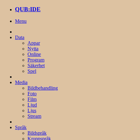
QUB:IDE
Menu
Data
Appar
Nytta
Online
Program
Säkerhet
Spel
Media
Bildbehandling
Foto
Film
Ljud
Ljus
Stream
Språk
Bildspråk
Kroppspråk