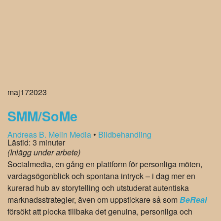
marknadsstrategier, även om uppstickare så som
BeReal
försökt att plocka tillbaka det genuina, personliga och
spontana.
Må så vara att
SoMe
inte är så som det en gång var, men
det är ändå en av dagens plattformar och kanaler att nå ut
på – så vad bör man tänka på när man plockar upp detta
som ett redskap?
Först och främst – Bilder: Tänk på att man inte får redigera,
beskära eller färglägga samt göra bilder svartvit, om det ej
uttryckligen står så i avtalet för bilden, eller fotografen sagt
att man får det.
– Tänk även på att med med
GDPR
, så behöver man även
vara tydlig med vilken kampanj man använder en bild till
och hur länge den sträcker sig i publiceringstid.
Värt att komma ihåg:
Fotografens upphovsrätt går inte att