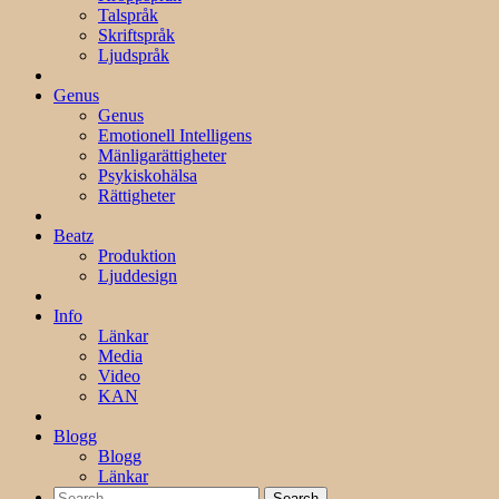
Talspråk
Skriftspråk
Ljudspråk
Genus
Genus
Emotionell Intelligens
Mänligarättigheter
Psykiskohälsa
Rättigheter
Beatz
Produktion
Ljuddesign
Info
Länkar
Media
Video
KAN
Blogg
Blogg
Länkar