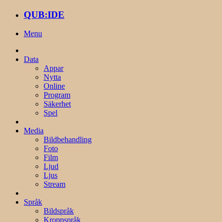
QUB:IDE
Menu
Data
Appar
Nytta
Online
Program
Säkerhet
Spel
Media
Bildbehandling
Foto
Film
Ljud
Ljus
Stream
Språk
Bildspråk
Kroppspråk