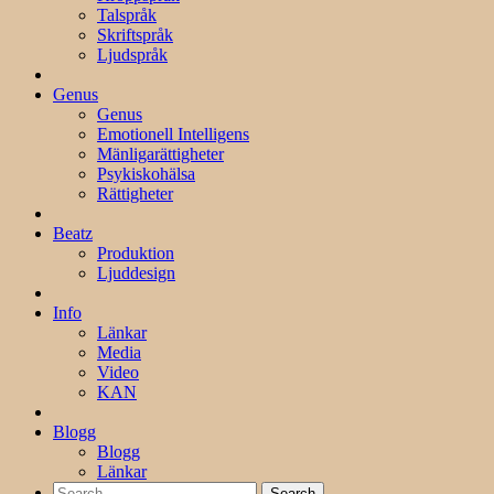
Talspråk
Skriftspråk
Ljudspråk
Genus
Genus
Emotionell Intelligens
Mänligarättigheter
Psykiskohälsa
Rättigheter
Beatz
Produktion
Ljuddesign
Info
Länkar
Media
Video
KAN
Blogg
Blogg
Länkar