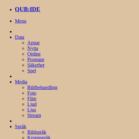
QUB:IDE
Menu
Data
Appar
Nytta
Online
Program
Säkerhet
Spel
Media
Bildbehandling
Foto
Film
Ljud
Ljus
Stream
Språk
Bildspråk
Kroppspråk