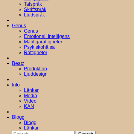
Talspråk
Skriftspråk
Ljudspråk
Genus
Genus
Emotionell Intelligens
Mänligarättigheter
Psykiskohälsa
Rättigheter
Beatz
Produktion
Ljuddesign
Info
Länkar
Media
Video
KAN
Blogg
Blogg
Länkar