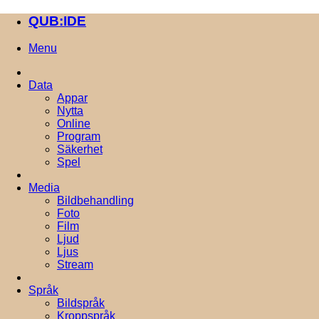
QUB:IDE
Menu
Data
Appar
Nytta
Online
Program
Säkerhet
Spel
Media
Bildbehandling
Foto
Film
Ljud
Ljus
Stream
Språk
Bildspråk
Kroppspråk