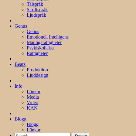
Talspråk
Skriftspråk
Ljudspråk
Genus
Genus
Emotionell Intelligens
Mänligarättigheter
Psykiskohälsa
Rättigheter
Beatz
Produktion
Ljuddesign
Info
Länkar
Media
Video
KAN
Blogg
Blogg
Länkar