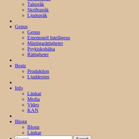
Talspråk
Skriftspråk
Ljudspråk
Genus
Genus
Emotionell Intelligens
Mänligarättigheter
Psykiskohälsa
Rättigheter
Beatz
Produktion
Ljuddesign
Info
Länkar
Media
Video
KAN
Blogg
Blogg
Länkar