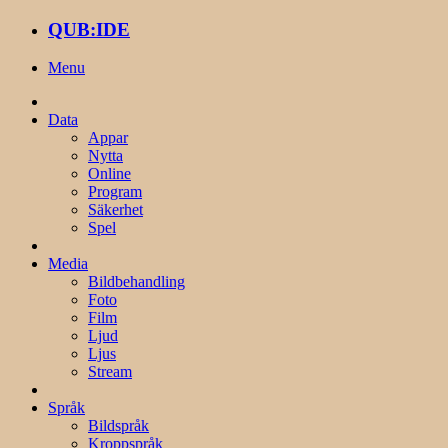
QUB:IDE
Menu
Data
Appar
Nytta
Online
Program
Säkerhet
Spel
Media
Bildbehandling
Foto
Film
Ljud
Ljus
Stream
Språk
Bildspråk
Kroppspråk