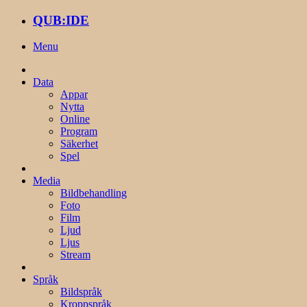
QUB:IDE
Menu
Data
Appar
Nytta
Online
Program
Säkerhet
Spel
Media
Bildbehandling
Foto
Film
Ljud
Ljus
Stream
Språk
Bildspråk
Kroppspråk