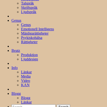
Talspråk
Skriftspråk
Ljudspråk
Genus
Genus
Emotionell Intelligens
Mänligarättigheter
Psykiskohälsa
Rättigheter
Beatz
Produktion
Ljuddesign
Info
Länkar
Media
Video
KAN
Blogg
Blogg
Länkar