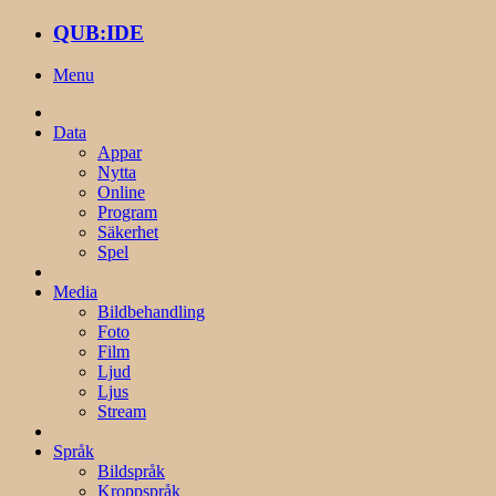
QUB:IDE
Menu
Data
Appar
Nytta
Online
Program
Säkerhet
Spel
Media
Bildbehandling
Foto
Film
Ljud
Ljus
Stream
Språk
Bildspråk
Kroppspråk