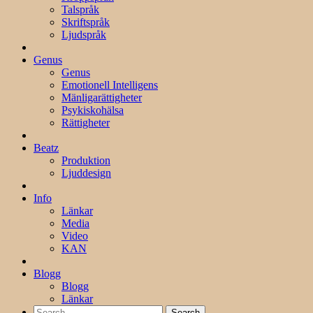
Talspråk
Skriftspråk
Ljudspråk
Genus
Genus
Emotionell Intelligens
Mänligarättigheter
Psykiskohälsa
Rättigheter
Beatz
Produktion
Ljuddesign
Info
Länkar
Media
Video
KAN
Blogg
Blogg
Länkar